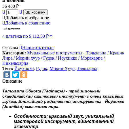
В наличии
36 450
₽
В корзину
Добавить в избранное
Добавить к сравнению
4 платежа по 9 112,50
₽
*
Отзывы
Написать отзыв
Категории:
Музыкальные инструменты
,
Тальхарпа / Кравик
Лира / Морин хуур / Гудок / Йоухикко / Морахарпа /
Никельхарпа
Теги:
Йоухикко
,
Гудок
,
Морин Хуур
,
Тальхарпа
Описание
Тальхарпа Gökotta (
Taglharpa
) - традиционный
скандинавский смычковый инструмент с очень красивым
звуком. Ближайший родственник инструмента - Йоухикко
(Jouhikko) смычковая лира.
Особенности:
к
расивый звук, уникальный
мастеровой инструмент, единственный
экземпляр