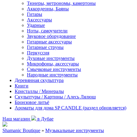
Тюнеры, метрономы, камертоны
Аккордеоны, Баяны
Гитары
Аксессуары
Ударные
Ноты, самоучители
Звуковое оборудование
Гитарные аксессуары
Гитарные струны
Перкуссия
Духовые инструменты
Микрофоны, аксессуары
Смычковые инструменты
Народные инструменты
Деревянная скульптура
Книги
Кристаллы / Минералы
Скульптуры / Картины / Алесь Лялюш
Бронзовое литьё
Ароматы для дома SP CANDLE (раздел обновляется)
Наш магазин
в Дубае
Shamanic Boutique
»
Музыкальные инструменты