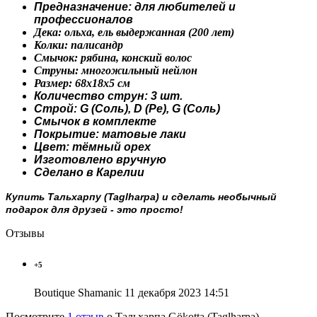
Предназначение: для любителей и
профессионалов
Дека: ольха, ель выдержанная (200 лет)
Колки:
палисандр
Смычок: рябина, конский волос
Струны:
многожильный нейлон
Размер: 68х18х5 см
Количество струн: 3 шт.
Строй:
G (Соль)
, D (Ре), G (Соль)
Смычок в комплекте
Покрытие: матовые лаки
Цвет: тёмный орех
Изготовлено вручную
Сделано в Карелии
Купить Тальхарпу (Taglharpa) и сделать необычный
подарок для друзей - это просто!
Отзывы
+5
Boutique Shamanic
11 декабря 2023 14:51
Посмотрите
1 отзыв
о Тальхарпа Gökotta (Taglharpa)