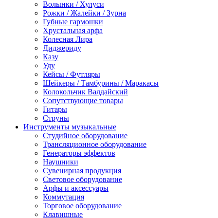
Волынки / Хулуси
Рожки / Жалейки / Зурна
Губные гармошки
Хрустальная арфа
Колесная Лира
Диджериду
Казу
Уду
Кейсы / Футляры
Шейкеры / Тамбурины / Маракасы
Колокольчик Валдайский
Сопутствующие товары
Гитары
Струны
Инструменты музыкальные
Студийное оборудование
Трансляционное оборудование
Генераторы эффектов
Наушники
Сувенирная продукция
Световое оборудование
Арфы и аксессуары
Коммутация
Торговое оборудование
Клавишные