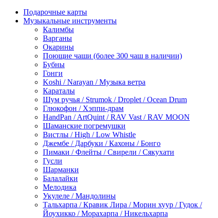
Подарочные карты
Музыкальные инструменты
Калимбы
Варганы
Окарины
Поющие чаши (более 300 чаш в наличии)
Бубны
Гонги
Koshi / Narayan / Музыка ветра
Караталы
Шум ручья / Strumok / Droplet / Ocean Drum
Глюкофон / Хэппи-драм
HandPan / ArtQuint / RAV Vast / RAV MOON
Шаманские погремушки
Вистлы / High / Low Whistle
Джембе / Дарбуки / Кахоны / Бонго
Пимаки / Флейты / Свирели / Сякухати
Гусли
Шарманки
Балалайки
Мелодика
Укулеле / Мандолины
Тальхарпа / Кравик Лира / Морин хуур / Гудок /
Йоухикко / Морахарпа / Никельхарпа