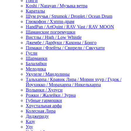
Гонги
Koshi / Narayan / Музыка ветра
Караталы
Шум ручья / Strumok / Droplet / Ocean Drum
Глюкофон / Хэппи-драм
HandPan / ArtQuint / RAV Vast / RAV MOON
Шаманские погремушки
Вистлы / High / Low Whistle
Джембе / Дарбуки / Кахоны / Бонго
Пимаки / Флейты / Свирели / Сякухати
Гусли
Шарманки
Балалайки
Мелодика
Укулеле / Мандолины
Тальхарпа / Кравик Лира / Морин хуур / Гудок /
Йоухикко / Морахарпа / Никельхарпа
Волынки / Хулуси
Рожки / Жалейки / Зурна
Губные гармошки
Хрустальная арфа
Колесная Лира
Диджериду
Казу
Уду